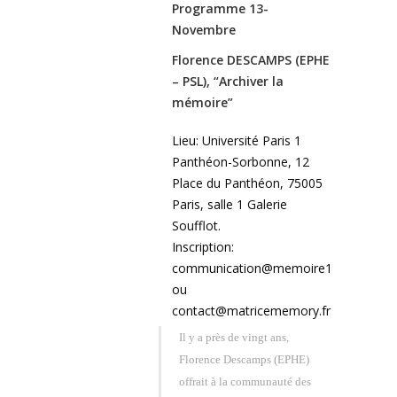
Programme 13-
Novembre
Florence DESCAMPS (EPHE
– PSL), “Archiver la
mémoire”
Lieu: Université Paris 1
Panthéon-Sorbonne, 12
Place du Panthéon, 75005
Paris, salle 1 Galerie
Soufflot.
Inscription:
communication@memoire13novembr
ou
contact@matricememory.fr
Il y a près de vingt ans,
Florence Descamps (EPHE)
offrait à la communauté des