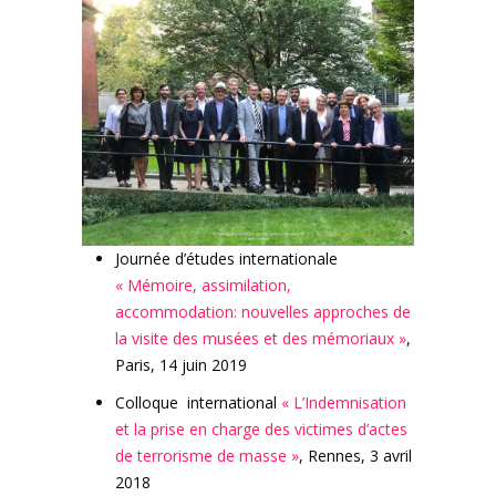
Journée d’études internationale
« Mémoire, assimilation,
accommodation: nouvelles approches de
la visite des musées et des mémoriaux »
,
Paris, 14 juin 2019
Colloque international
« L’Indemnisation
et la prise en charge des victimes d’actes
de terrorisme de masse »
, Rennes, 3 avril
2018